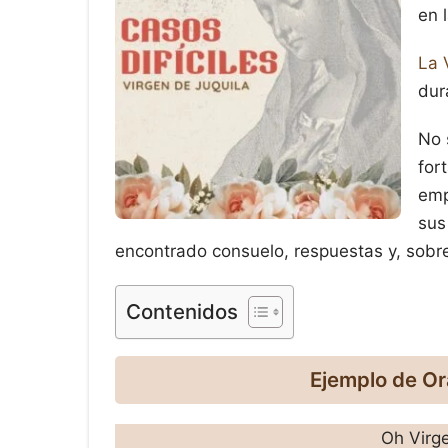
en 
La 
dur
No 
for
emp
sus
encontrado consuelo, respuestas y, sobre
Contenidos
Ejemplo de Ora
Oh Virg