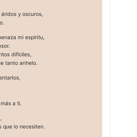
 áridos y oscuros,
o.
enaza mi espíritu,
sor.
os difíciles,
ue tanto anhelo.
entarlos,
más a ti.
,
s que lo necesiten.