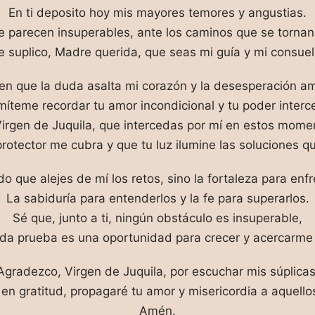
En ti deposito hoy mis mayores temores y angustias.
e parecen insuperables, ante los caminos que se tornan
e suplico, Madre querida, que seas mi guía y mi consuel
n que la duda asalta mi corazón y la desesperación am
míteme recordar tu amor incondicional y tu poder interce
Virgen de Juquila, que intercedas por mí en estos moment
otector me cubra y que tu luz ilumine las soluciones q
do que alejes de mí los retos, sino la fortaleza para enfr
La sabiduría para entenderlos y la fe para superarlos.
Sé que, junto a ti, ningún obstáculo es insuperable,
da prueba es una oportunidad para crecer y acercarme 
Agradezco, Virgen de Juquila, por escuchar mis súplicas
en gratitud, propagaré tu amor y misericordia a aquello
Amén.