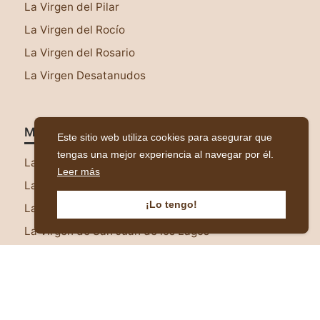
La Virgen del Pilar
La Virgen del Rocío
La Virgen del Rosario
La Virgen Desatanudos
Más Representaciones
Este sitio web utiliza cookies para asegurar que
tengas una mejor experiencia al navegar por él.
La Virgen del Rayo
Leer más
La Virgen de la Dulce Espera
¡Lo tengo!
La Virgen de la Encarnación
La Virgen de San Juan de los Lagos
La Virgen de Juquila
Virgen Rosa Mística