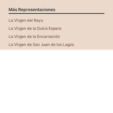
Más Representaciones
Este sitio web utiliza cookies para asegurar que
tengas una mejor experiencia al navegar por él.
La Virgen del Rayo
Leer más
La Virgen de la Dulce Espera
¡Lo tengo!
La Virgen de la Encarnación
La Virgen de San Juan de los Lagos
La Virgen de Juquila
Virgen Rosa Mística