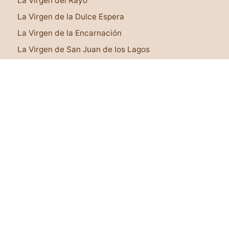
La Virgen del Rayo
Leer más
La Virgen de la Dulce Espera
¡Lo tengo!
La Virgen de la Encarnación
La Virgen de San Juan de los Lagos
La Virgen de Juquila
Virgen Rosa Mística
© 2026 Oraciones a la virgen · Todos los derechos