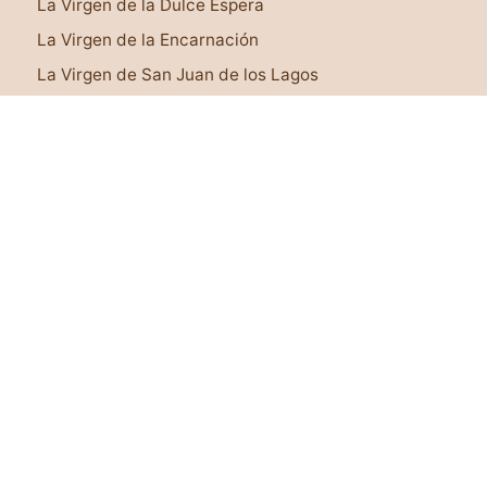
La Virgen de la Dulce Espera
¡Lo tengo!
La Virgen de la Encarnación
La Virgen de San Juan de los Lagos
La Virgen de Juquila
Virgen Rosa Mística
© 2026 Oraciones a la virgen · Todos los derechos
reservados