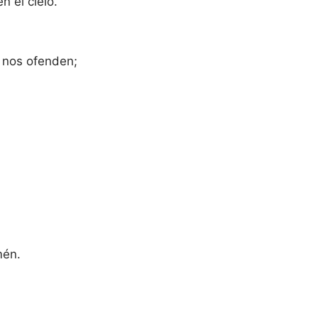
n el cielo.
 nos ofenden;
mén.