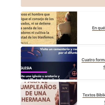
En qué
Cuatro form
Textos Bíbl