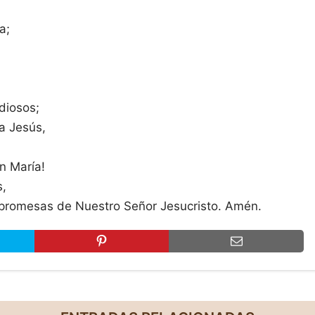
a;
diosos;
a Jesús,
n María!
,
 promesas de Nuestro Señor Jesucristo. Amén.